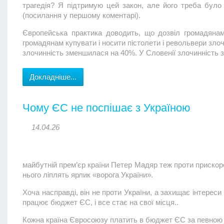
трагедія? Я підтримую цей закон, але його треба було
(посилання у першому коментарі).
Європейська практика доводить, що дозвіл громадянам
громадянам купувати і носити пістолети і револьвери зло
злочинність зменшилася на 40%. У Словенії злочинність з
Докладніше...
Чому ЄС не поспішає з Україною
14.04.26
майбутній прем’єр країни Петер Мадяр теж проти прискорен
нього ліплять ярлик «ворога України».
Хоча насправді, він не проти України, а захищає інтереси 
працює бюджет ЄС, і все стає на свої місця..
Кожна країна Євросоюзу платить в бюджет ЄС за певною 