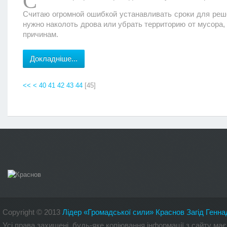
С
Считаю огромной ошибкой устанавливать сроки для реше
нужно наколоть дрова или убрать территорию от мусора, 
причинам.
Докладніше...
<<
<
40
41
42
43
44
[
45
]
Copyright
©
2013
Лідер «Громадської сили» Краснов Загід Генна
Усі права захищені, будь-яке копіювання інформації з сайту 