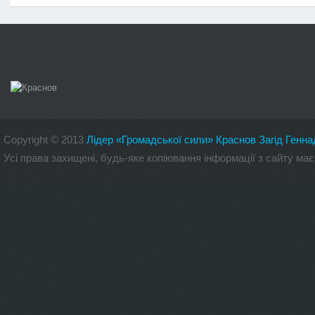
Copyright
©
2013
Лідер «Громадської сили» Краснов Загід Генна
Усі права захищені, будь-яке копіювання інформації з сайту 