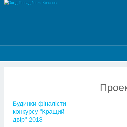
Проек
Будинки-фіналісти
конкурсу "Кращий
двір"-2018