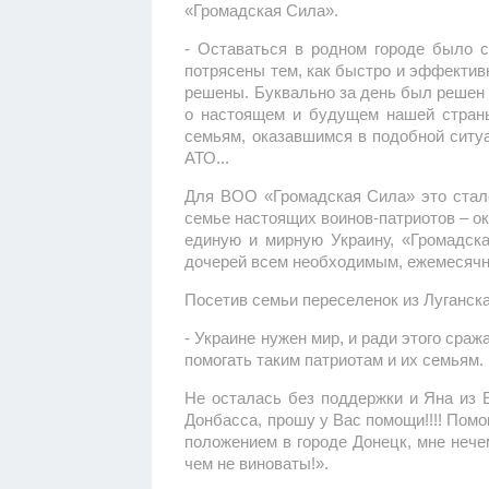
«Громадская Сила».
- Оставаться в родном городе было 
потрясены тем, как быстро и эффектив
решены. Буквально за день был решен 
о настоящем и будущем нашей страны,
семьям, оказавшимся в подобной ситу
АТО...
Для ВОО «Громадская Сила» это стало
семье настоящих воинов-патриотов – 
единую и мирную Украину, «Громадск
дочерей всем необходимым, ежемесячн
Посетив семьи переселенок из Луганск
- Украине нужен мир, и ради этого сра
помогать таким патриотам и их семьям.
Не осталась без поддержки и Яна из Е
Донбасса, прошу у Вас помощи!!!! Помо
положением в городе Донецк, мне нече
чем не виноваты!».