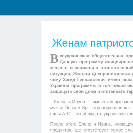
Женам патриот
В
сеукраинская общественная ор
Данную программу инициировал
меценат и социально ответственны
ситуации. Жители Днепропетровска 
чему Загид Геннадьевич имеет выс
Украины программы в том числе ок
защищать свои дома и отстаивать т
...Елена и Ирина – замечательные мол
мужья Лены и Иры отреагировали как 
силы АТО – освобождать украинскую зе
После этого Елене и Ирине, имеющих 
продуктов, где отсутствует самое э