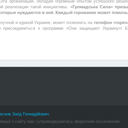
Эта организация, обладая огромным опытом успешного решен
ой реализации такой инициативы.
«Громадська Сила» призыв
 которые нуждаются в ней. Каждый горожанин может помо
олучной и единой Украине, может позвонить на
телефон «горяч
 присоединиться к программе «Они защищают Украину»! Б
аснов Загід Геннадійович
.
ормації з сайту має супроводжуватись зворотним посиланням