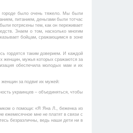
м городе было очень тяжело. Мы были
анием, питанием, деньгами были тотчас
были потрясены тем, как он переживает
едств. Знаем о том, насколько многим
оказывает бойцам, сражающимся в зоне
сь гордятся таким доверием. И каждой
х женщин, мужья которых сражаются за
низация обеспечила молодых мам и их
 женщин за подвиг их мужей:
нность украинцев – объединяться, чтобы
риком о помощи: «Я Яна Л., беженка из
ие ежемесячное мне не платят в связи с
тесь безразличны, ведь наши дети ни в