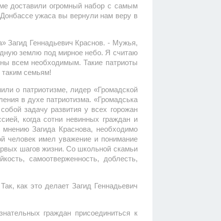
аме доставили огромный набор с самым
 Донбассе ужаса вы вернули нам веру в
» Загид Геннадьевич Краснов. - Мужья,
родную землю под мирное небо. Я считаю
чены всем необходимым. Такие патриоты
и таким семьям!
нили о патриотизме, лидер «Громадской
ления в духе патриотизма. «Громадська
 собой задачу развития у всех горожан
ссией, когда сотни невинных граждан и
о мнению Загида Краснова, необходимо
ой человек имел уважение и понимание
первых шагов жизни. Со школьной скамьи
кость, самоотверженность, доблесть,
Так, как это делает Загид Геннадьевич
знательных граждан присоединиться к