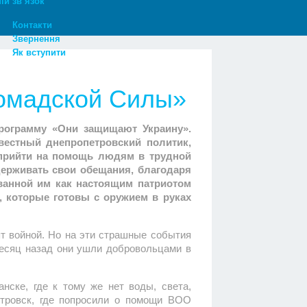
ій зв’язок
Контакти
Звернення
Як вступити
омадской Силы»
программу «Они защищают Украину».
вестный днепропетровский политик,
 прийти на помощь людям в трудной
держивать свои обещания, благодаря
ванной им как настоящим патриотом
 которые готовы с оружием в руках
ят войной. Но на эти страшные события
Месяц назад они ушли добровольцами в
нске, где к тому же нет воды, света,
етровск, где попросили о помощи ВОО