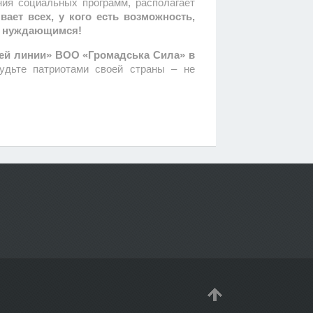
ия социальных программ, располагает
ает всех, у кого есть возможность,
чь нуждающимся!
ей линии» ВОО «Громадська Сила» в
удьте патриотами своей страны – не