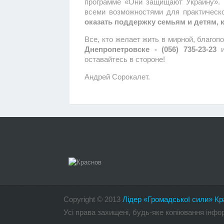
программе «Они защищают Украину». 
всеми возможностями для практическ
оказать поддержку семьям и детям,
Все, кто желает жить в мирной, благоп
Днепропетровске - (056) 735-23-23
и
оставайтесь в стороне!
Андрей Сорокалет.
Copyright
©
2013
Лідер «Громадської сили» Кр
Усі права захищені, будь-яке копіювання інф