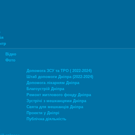
а
ія
нтр
Відео
Фото
Допомога ЗСУ та ТРО ( 2022-2024)
Штаб допомоги Дніпра (2022-2024)
Допомога лікарням Дніпра
Благоустрій Дніпра
Ремонт житлового фонду Дніпра
Зустрічі з мешканцями Дніпра
Свята для мешканців Дніпра
Проекти у Дніпрі
Публічна діяльність
и