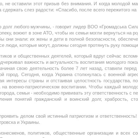
о, не оставили этот призыв без внимания. И когда молодой м
 сдержать слез радости: «Спасибо, после всего пережитого на
о долг любого мужчины, - говорит лидер ВОО «Громадська Сила
опеку, воюют в зоне АТО, чтобы их семьи могли вернуться на 
бы они знали: их жены и дети в полной безопасности, обеспе
все люди, которые могут, должны сегодня протянуть руку помощ
итиков и общественных деятелей, который вдруг сейчас вспом
дчеркивал важность и актуальность воспитания молодого поко
ачиная свою деятельность более 7 лет назад, ставили перед
ой город. Сегодня, когда Украина столкнулась с военной агре
я интересы страны и отстаивая целостность государства, п
а на военно-патриотическом воспитании. Чтобы каждый молод
 города, семьи - необходимо прививать эту ответственность с 
ения понятий гражданский и воинский долг, храбрость, стой
оявить делом свой истинный патриотизм и ответственность! 
тровска и Украины.
знесменов, политиков, общественные организации и всех со