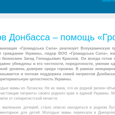
Зворотн
ов Донбасса – помощь «Гр
ганизация «Громадська Сила» реализует Всеукраинскую 
 гражданин Украины, лидер ВОО «Громадська Сила», из
й бизнесмен Загид Геннадьевич Краснов. Он всегда готов
давно убеждены в его честности, порядочности, умении с
окий уровень доверия среди горожан. В рамках иницииро
азывается и полная поддержка семей патриотов Донбасса,
ерриториальную целостность Украины.
одые мамы из Луганска. Не их вина, что их родной регион объ
настоящие патриоты своего родного края и единой Украины. 
млю от сепаратистской нечисти.
маленьких дочерей, стало опасно находиться в родном Луга
лементарное для детей. Молодые мамы переехали в Днепроп