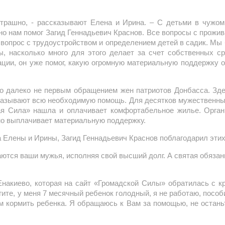
страшно, - рассказывают Елена и Ирина. – С детьми в чужо
но нам помог Загид Геннадьевич Краснов. Все вопросы с прожив
вопрос с трудоустройством и определением детей в садик. Мы 
 насколько много для этого делает за счет собственных ср
ации, он уже помог, какую огромную материальную поддержку 
 далеко не первым обращением жен патриотов Донбасса. Зде
оказывают всю необходимую помощь. Для десятков мужественны
ая Сила» нашла и оплачивает комфортабельное жилье. Орга
о выплачивает материальную поддержку.
а Елены и Ирины, Загид Геннадьевич Краснов поблагодарил этих
жаются ваши мужья, исполняя свой высший долг. А святая обяза
накиево, которая на сайт «Громадской Силы» обратилась с к
гите, у меня 7 месячный ребенок голодный, я не работаю, пособ
м кормить ребенка. Я обращаюсь к Вам за помощью, не остань