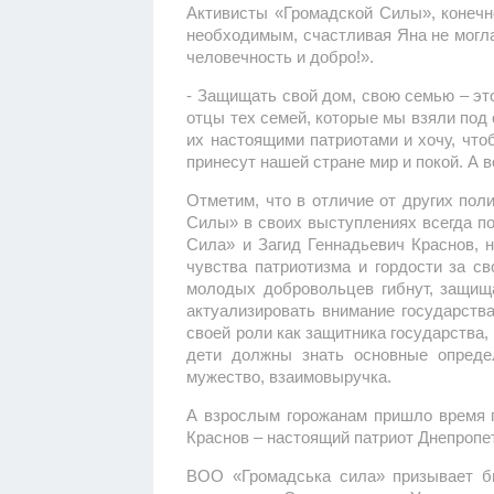
Активисты «Громадской Силы», конечн
необходимым, счастливая Яна не могла
человечность и добро!».
- Защищать свой дом, свою семью – эт
отцы тех семей, которые мы взяли под 
их настоящими патриотами и хочу, что
принесут нашей стране мир и покой. А 
Отметим, что в отличие от других пол
Силы» в своих выступлениях всегда по
Сила» и Загид Геннадьевич Краснов, н
чувства патриотизма и гордости за св
молодых добровольцев гибнут, защища
актуализировать внимание государств
своей роли как защитника государства,
дети должны знать основные определ
мужество, взаимовыручка.
А взрослым горожанам пришло время пр
Краснов – настоящий патриот Днепропе
ВОО «Громадська сила» призывает би