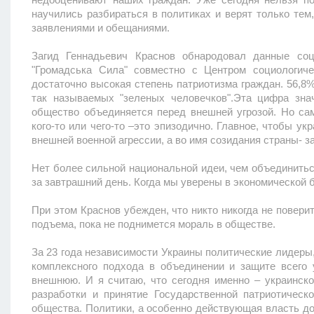
научились разбираться в политиках и верят только тем
заявлениями и обещаниями.
Загид Геннадьевич Краснов обнародовал данные соци
"Громадська Сила" совместно с Центром социологиче
достаточно высокая степень патриотизма граждан. 56,8
так называемых "зеленых человечков".Эта цифра зна
общество объединяется перед внешней угрозой. Но са
кого-то или чего-то –это эпизодично. Главное, чтобы у
внешней военной агрессии, а во имя созидания страны- з
Нет более сильной национальной идеи, чем объединиться
за завтрашний день. Когда мы уверены в экономической 
При этом Краснов убежден, что никто никогда не повери
подъема, пока не поднимется мораль в обществе.
За 23 года независимости Украины политические лидеры
комплексного подхода в объединении и защите всего 
внешнюю. И я считаю, что сегодня именно – украинск
разработки и принятие Государственной патриотическ
общества. Политики, а особенно действующая власть до