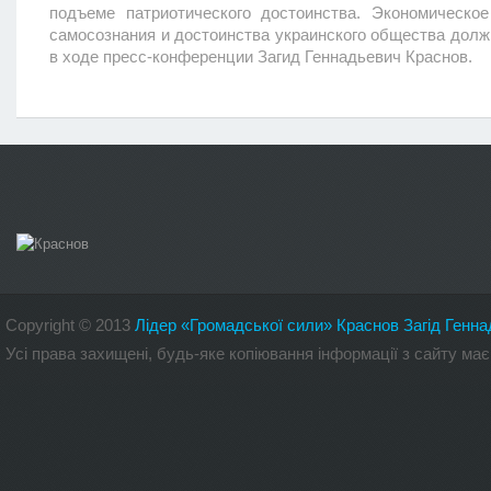
подъеме патриотического достоинства. Экономическо
самосознания и достоинства украинского общества долж
в ходе пресс-конференции Загид Геннадьевич Краснов.
Copyright
©
2013
Лідер «Громадської сили» Краснов Загід Генна
Усі права захищені, будь-яке копіювання інформації з сайту 