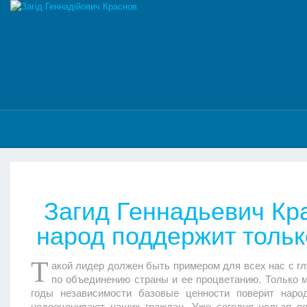
Загид Геннадьевич Кр
народ поддержит только
Т
акой лидер должен быть примером для всех нас с г
по объединению страны и ее процветанию. Только м
годы независимости базовые ценности поверит наро
недооценивают наших граждан. Уже сегодня нельзя п