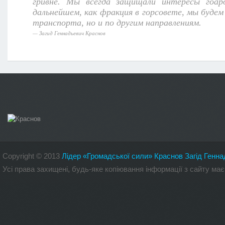
гривне. Мы всегда защищали интересы гоaр
дальнейшем, как фракция в горсовете, мы буде
транспорта, но и по другим направлениям.
Загид Геннадьевич Краснов
Copyright
©
2013
Лідер «Громадської сили» Краснов Загід Генна
Усі права захищені, будь-яке копіювання інформації з сайту 