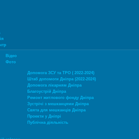
а
ія
нтр
Відео
Фото
Допомога ЗСУ та ТРО ( 2022-2024)
Штаб допомоги Дніпра (2022-2024)
Допомога лікарням Дніпра
Благоустрій Дніпра
Ремонт житлового фонду Дніпра
Зустрічі з мешканцями Дніпра
Свята для мешканців Дніпра
Проекти у Дніпрі
Публічна діяльність
и