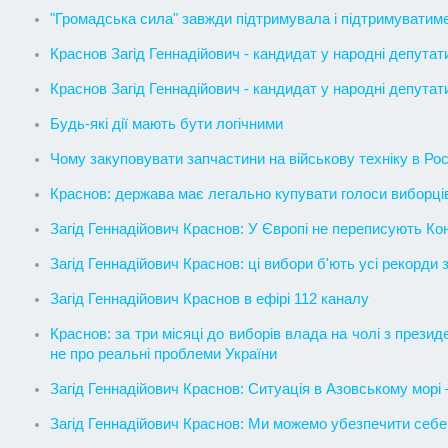
"Громадська сила" завжди підтримувала і підтримуватим
Краснов Загід Геннадійович - кандидат у народні депутат
Краснов Загід Геннадійович - кандидат у народні депутат
Будь-які дії мають бути логічними
Чому закуповувати запчастини на військову техніку в Росії
Краснов: держава має легально купувати голоси виборців, 
Загід Геннадійович Краснов: У Європі не переписують Ко
Загід Геннадійович Краснов: ці вибори б'ють усі рекорди з
Загід Геннадійович Краснов в ефірі 112 каналу
Краснов: за три місяці до виборів влада на чолі з прези
не про реальні проблеми України
Загід Геннадійович Краснов: Ситуація в Азовському морі – 
Загід Геннадійович Краснов: Ми можемо убезпечити себе