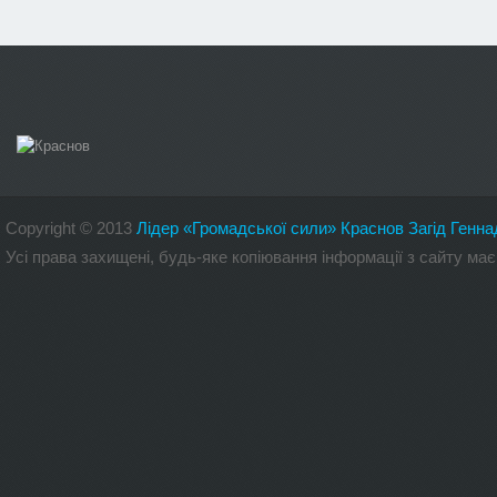
Copyright
©
2013
Лідер «Громадської сили» Краснов Загід Генна
Усі права захищені, будь-яке копіювання інформації з сайту 