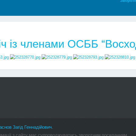
Зворотн
іч із членами ОСББ “Восхо
аснов Загід Геннадійович
.
ормації з сайту має супроводжуватись зворотним посиланням