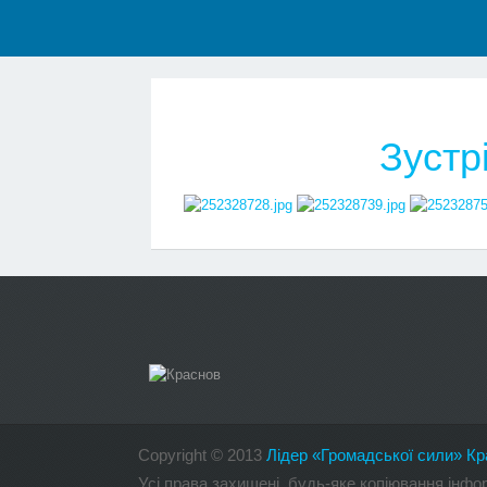
Зустр
Copyright
©
2013
Лідер «Громадської сили» Кр
Усі права захищені, будь-яке копіювання інф