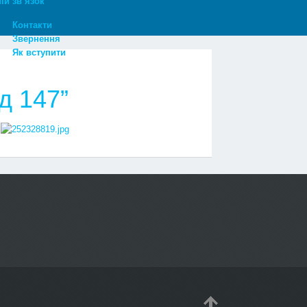
ій зв’язок
Контакти
Звернення
Як вступити
д 147”