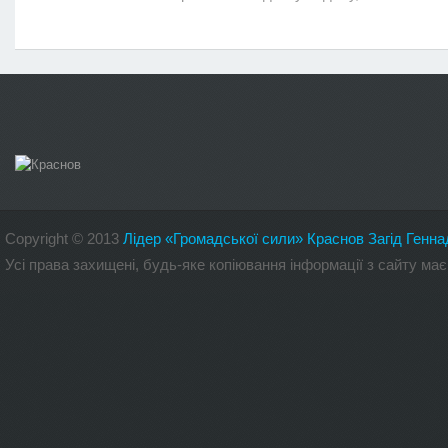
Copyright
©
2013
Лідер «Громадської сили» Краснов Загід Генна
Усі права захищені, будь-яке копіювання інформації з сайту 