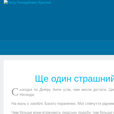
Ще один страшний
С
ьогодні по Дніпру били усім, чим могли дістати. Ци
Нелюди.
На жаль є загиблі. Багато поранених. Мої співчуття рідни
Чим більше вони втрачають людську подобу, тим більше 