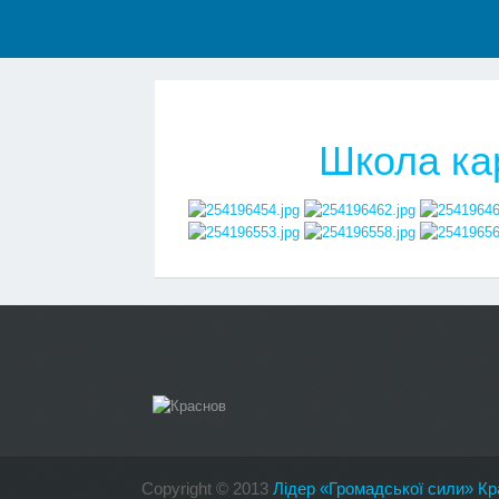
Школа кар
Copyright
©
2013
Лідер «Громадської сили» Кр