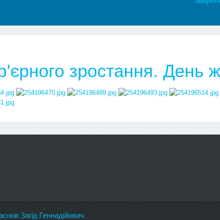
Зворотн
'єрного зростання. День 
аснов Загід Геннадійович
.