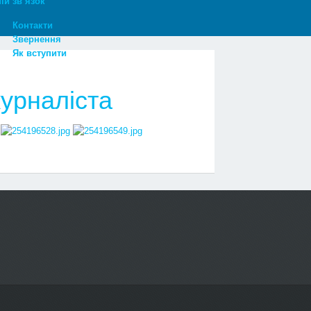
ій зв’язок
Контакти
Звернення
Як вступити
журналіста