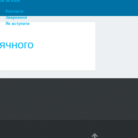
ій зв’язок
Контакти
Звернення
Як вступити
нячного