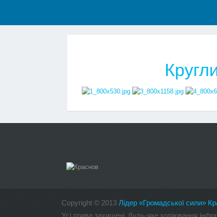
Кругли
Copyright
©
2013
Лідер «Громадської сили» Кр
Усі права захищені, будь-яке копіювання інф