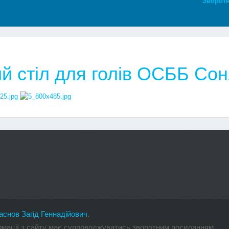
Зворотн
й стіл для голів ОСББ Со
аснов Загід Геннадійович
.
ормації з сайту має супроводжуватись зворотним посиланням