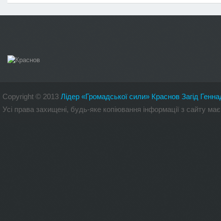
Copyright
©
2013
Лідер «Громадської сили» Краснов Загід Генна
Усі права захищені, будь-яке копіювання інформації з сайту 