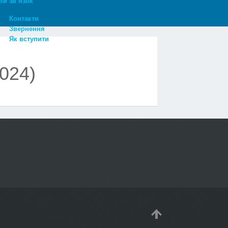
ій зв’язок
Контакти
Звернення
Як вступити
024)