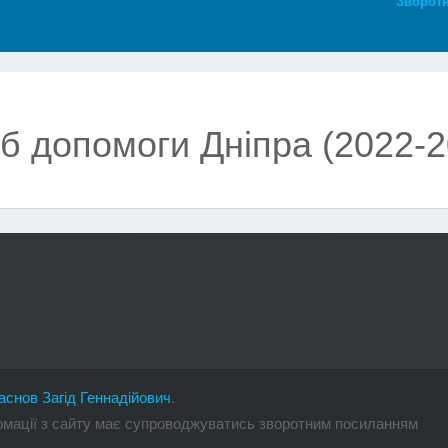
Зворотн
б допомоги Дніпра (2022-2
аснов Загід Геннадійович
.
ормації з сайту має супроводжуватись зворотним посиланням