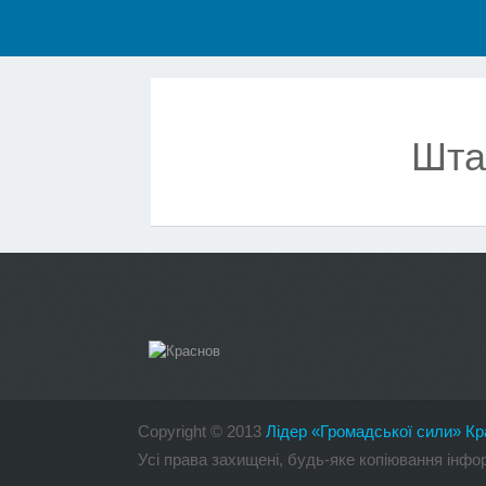
Шта
Copyright
©
2013
Лідер «Громадської сили» Кр
Усі права захищені, будь-яке копіювання інф