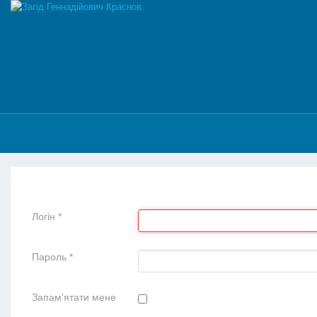
Логін
*
Пароль
*
Запам'ятати мене