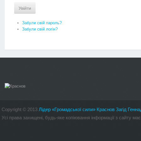
Увійти
Забули свій пароль?
Забули свій логін?
Copyright
©
2013
Лідер «Громадської сили» Краснов Загід Генна
Усі права захищені, будь-яке копіювання інформації з сайту 